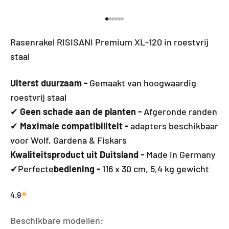
Ga naar element 1
Ga naar element 2
Ga naar element 3
Ga naar element 4
Ga naar element 5
Ga naar element 6
Rasenrakel RISISANI Premium XL-120 in roestvrij
staal
Uiterst duurzaam -
Gemaakt van hoogwaardig
roestvrij staal
✔
Geen schade aan de planten -
Afgeronde randen
✔
Maximale compatibiliteit -
adapters beschikbaar
voor Wolf, Gardena & Fiskars
Kwaliteitsproduct uit Duitsland -
Made in Germany
✔Perfecte
bediening -
116 x 30 cm, 5,4 kg gewicht
4.9
Beschikbare modellen: