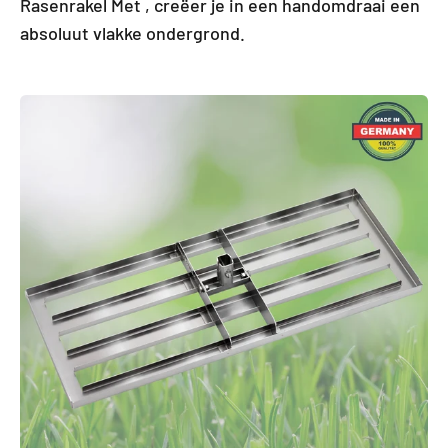
Rasenrakel Met , creëer je in een handomdraai een
absoluut vlakke ondergrond.