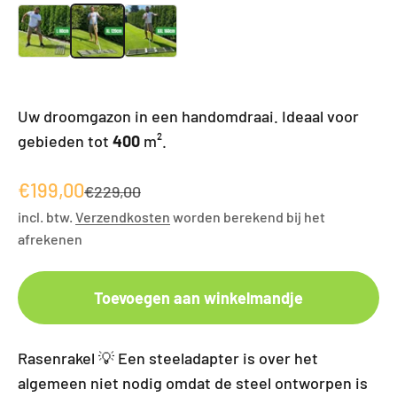
Uw droomgazon in een handomdraai. Ideaal voor
gebieden tot
400
m².
Angebot
€199,00
Regulärer Preis
€229,00
incl. btw.
Verzendkosten
worden berekend bij het
afrekenen
Toevoegen aan winkelmandje
Rasenrakel 💡 Een steeladapter is over het
algemeen niet nodig omdat de steel ontworpen is